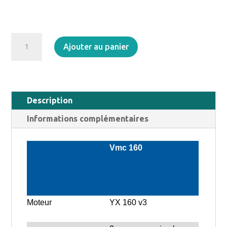
quantité
Ajouter au panier
de
VMC
160
F11
Description
Informations complémentaires
Vmc 160
Moteur
YX 160 v3