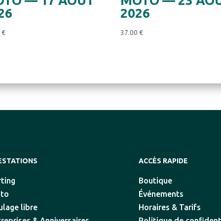
TO — 17 AOÛT
MOTO — 23 AO
26
2026
0
€
37.00
€
ESTATIONS
ACCÈS RAPIDE
rting
Boutique
to
Événements
ulage libre
Horaires & Tarifs
treprises & Anniversaires
Politique de confident