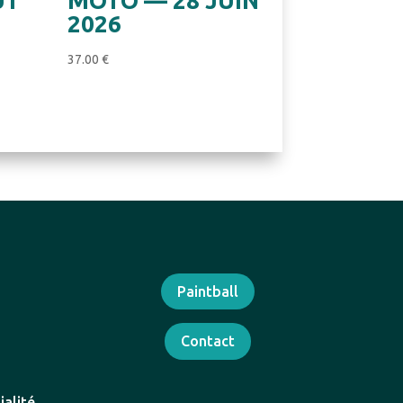
ÛT
MOTO — 28 JUIN
2026
37.00
€
Paintball
Contact
ialité