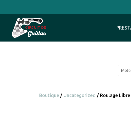
PREST
Boutique
/
Uncategorized
/ Roulage Libr