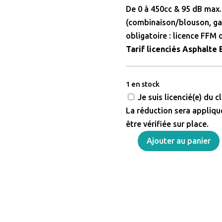
De 0 à 450cc & 95 dB max
(combinaison/blouson, gan
obligatoire : licence FFM 
Tarif licenciés Asphalte B
1 en stock
Je suis licencié(e) du 
La réduction sera appliqué
être vérifiée sur place.
Ajouter au panier
quantité
de
Roulage
Libre
Moto
—