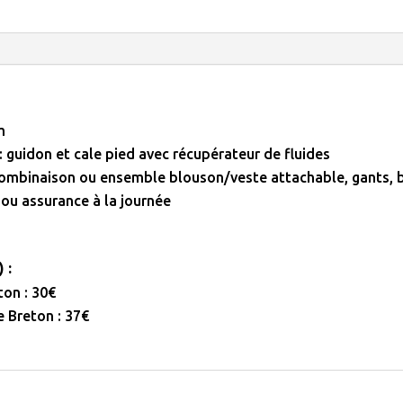
9
août
2026
m
 guidon et cale pied avec récupérateur de fluides
ombinaison ou ensemble blouson/veste attachable, gants, b
 ou assurance à la journée
 :
ton : 30€
e Breton : 37€